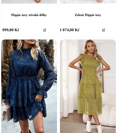
Hippie šaty střední délky
Zelené Hippie šaty
ento
Tento
999,00
Kč
1 074,00
Kč
🛒
🛒
rodukt
produkt
á
má
íce
více
riant.
variant.
ožnosti
Možnosti
e
lze
ybrat
vybrat
a
na
tránce
stránce
roduktu
produktu