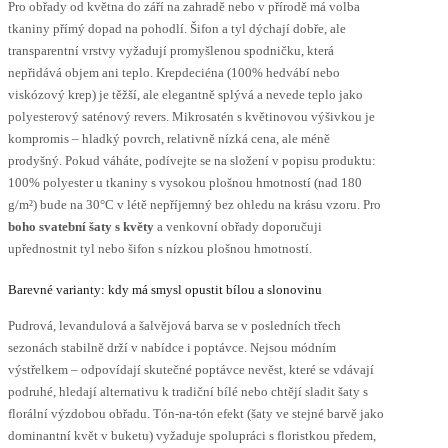
Pro obřady od května do září na zahradě nebo v přírodě má volba
tkaniny přímý dopad na pohodlí. Šifon a tyl dýchají dobře, ale
transparentní vrstvy vyžadují promyšlenou spodničku, která
nepřidává objem ani teplo. Krepdeciéna (100% hedvábí nebo
viskózový krep) je těžší, ale elegantně splývá a nevede teplo jako
polyesterový saténový revers. Mikrosatén s květinovou výšivkou je
kompromis – hladký povrch, relativně nízká cena, ale méně
prodyšný. Pokud váháte, podívejte se na složení v popisu produktu:
100% polyester u tkaniny s vysokou plošnou hmotností (nad 180
g/m²) bude na 30°C v létě nepříjemný bez ohledu na krásu vzoru. Pro
boho svatební šaty s květy
a venkovní obřady doporučuji
upřednostnit tyl nebo šifon s nízkou plošnou hmotností.
Barevné varianty: kdy má smysl opustit bílou a slonovinu
Pudrová, levandulová a šalvějová barva se v posledních třech
sezonách stabilně drží v nabídce i poptávce. Nejsou módním
výstřelkem – odpovídají skutečné poptávce nevěst, které se vdávají
podruhé, hledají alternativu k tradiční bílé nebo chtějí sladit šaty s
florální výzdobou obřadu. Tón-na-tón efekt (šaty ve stejné barvě jako
dominantní květ v buketu) vyžaduje spolupráci s floristkou předem,