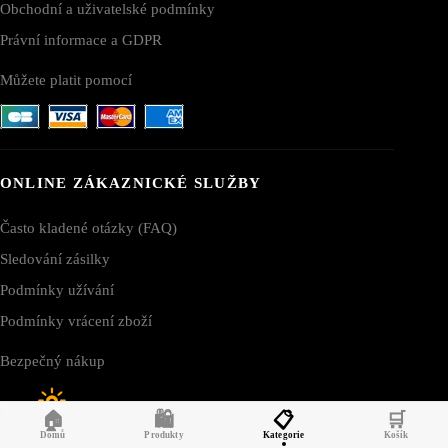
Obchodní a uživatelské podmínky
Právní informace a GDPR
Můžete platit pomocí
ONLINE ZÁKAZNICKÉ SLUŽBY
Často kladené otázky (FAQ)
Sledování zásilky
Podmínky užívání
Podmínky vrácení zboží
Bezpečný nákup
🏠
🛍️
📋
🛒
Domů
Produkty
Kategorie
Košík