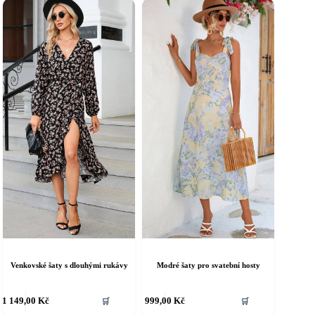
íce
více
riant.
variant.
ožnosti
Možnosti
e
lze
ybrat
vybrat
a
na
tránce
stránce
roduktu
produktu
Venkovské šaty s dlouhými rukávy
Modré šaty pro svatební hosty
ento
Tento
1 149,00
Kč
999,00
Kč
🛒
🛒
rodukt
produkt