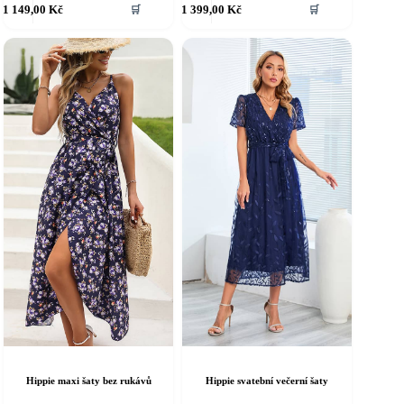
1 149,00
Kč
1 399,00
Kč
🛒
🛒
rodukt
produkt
á
má
íce
více
riant.
variant.
ožnosti
Možnosti
e
lze
ybrat
vybrat
a
na
tránce
stránce
roduktu
produktu
Hippie svatební večerní šaty
Hippie maxi šaty bez rukávů