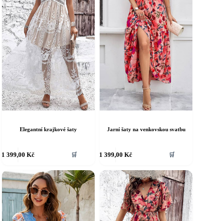
roduktu
produktu
Jarní šaty na venkovskou svatbu
Elegantní krajkové šaty
ento
Tento
1 399,00
Kč
1 399,00
Kč
🛒
🛒
rodukt
produkt
á
má
íce
více
riant.
variant.
ožnosti
Možnosti
e
lze
ybrat
vybrat
a
na