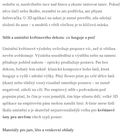
sedněte si, nazdvihněte ruce nad hlavu a zkuste imitovat tanec. Pokud
něco tlačí nebo škrábe, nezmění to ani podšívka, ani přijatá
šněrovačka. U 3D aplikací na sukni je nutné prověřit, zda odolají
složení do auta – u modelů s větší vlečkou je to klíčová otázka.
Střih a umístění květinového dekoru: co funguje a proč
Umístění květinové výzdoby ovlivňuje proporce víc, než si většina
nevěst uvědomuje. Výzdoba soustředěná u výstřihu nebo na rameni
přitahuje pohled nahoru – opticky prodlužuje postavu. Pas bez
dekoru, bohatý lem sukně: klasická kompozice boho šatů, která
funguje u vyšší i střední výšky. Plný flower print po celé délce šatů
(tkaný nebo tištěný vzor) vizuálně zmenšuje postavu – ne nutně
negativně, záleží na cíli. Pro empírový střih s podvazkem pod
poprsím platí, že čím je vzor jemnější, tím lépe silueta drží; velké 3D
aplikace na empírovém pásu mohou narušit linii. A-linie snese širší
škálu umístění a je skutečně nejuniverzálnější volba pro
květinové
šaty pro nevěstu
všech typů postav.
Materiály pro jaro, léto a venkovní obřady