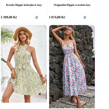
Krátké Hippie koktejlové šaty
Originální Hippie svatební šaty
ento
Tento
1 399,00
Kč
1 074,00
Kč
🛒
🛒
rodukt
produkt
á
má
íce
více
riant.
variant.
ožnosti
Možnosti
e
lze
ybrat
vybrat
a
na
tránce
stránce
roduktu
produktu