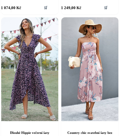
ento
Tento
1 074,00
Kč
1 249,00
Kč
🛒
🛒
rodukt
produkt
á
má
íce
více
riant.
variant.
ožnosti
Možnosti
e
lze
ybrat
vybrat
a
na
tránce
stránce
roduktu
produktu
Dlouhé Hippie večerní šaty
Country chic svatební šaty bez