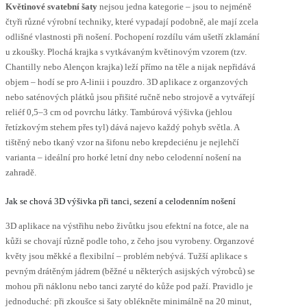
ybrat
vybrat
Květinové svatební šaty
nejsou jedna kategorie – jsou to nejméně
a
na
čtyři různé výrobní techniky, které vypadají podobně, ale mají zcela
tránce
stránce
odlišné vlastnosti při nošení. Pochopení rozdílu vám ušetří zklamání
roduktu
produktu
u zkoušky. Plochá krajka s vytkávaným květinovým vzorem (tzv.
Chantilly nebo Alençon krajka) leží přímo na těle a nijak nepřidává
objem – hodí se pro A-linii i pouzdro. 3D aplikace z organzových
nebo saténových plátků jsou přišité ručně nebo strojově a vytvářejí
reliéf 0,5–3 cm od povrchu látky. Tambúrová výšivka (jehlou
řetízkovým stehem přes tyl) dává najevo každý pohyb světla. A
tištěný nebo tkaný vzor na šifonu nebo krepdeciénu je nejlehčí
varianta – ideální pro horké letní dny nebo celodenní nošení na
zahradě.
Jak se chová 3D výšivka při tanci, sezení a celodenním nošení
3D aplikace na výstřihu nebo živůtku jsou efektní na fotce, ale na
kůži se chovají různě podle toho, z čeho jsou vyrobeny. Organzové
květy jsou měkké a flexibilní – problém nebývá. Tužší aplikace s
pevným drátěným jádrem (běžné u některých asijských výrobců) se
mohou při náklonu nebo tanci zaryté do kůže pod paží. Pravidlo je
jednoduché: při zkoušce si šaty oblékněte minimálně na 20 minut,