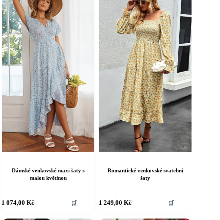
Dámské venkovské maxi šaty s
Romantické venkovské svatební
malou květinou
šaty
ento
Tento
1 074,00
Kč
1 249,00
Kč
🛒
🛒
rodukt
produkt
á
má