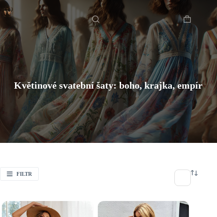
Skip
Domů
to
content
Shopping
cart
Květinové svatební šaty: boho, krajka, empír
FILTR