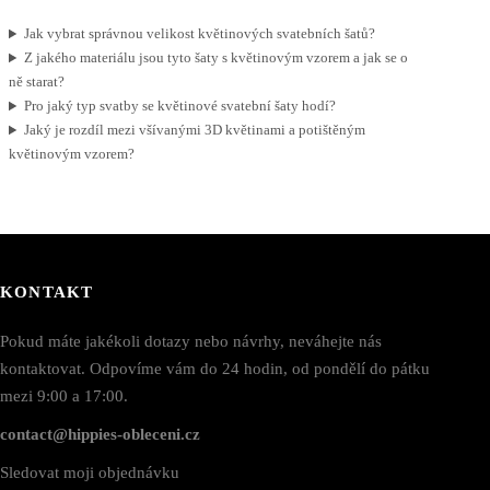
Jak vybrat správnou velikost květinových svatebních šatů?
Z jakého materiálu jsou tyto šaty s květinovým vzorem a jak se o
ně starat?
Pro jaký typ svatby se květinové svatební šaty hodí?
Jaký je rozdíl mezi všívanými 3D květinami a potištěným
květinovým vzorem?
KONTAKT
Pokud máte jakékoli dotazy nebo návrhy, neváhejte nás
kontaktovat. Odpovíme vám do 24 hodin, od pondělí do pátku
mezi 9:00 a 17:00.
contact@hippies-obleceni.cz
Sledovat moji objednávku