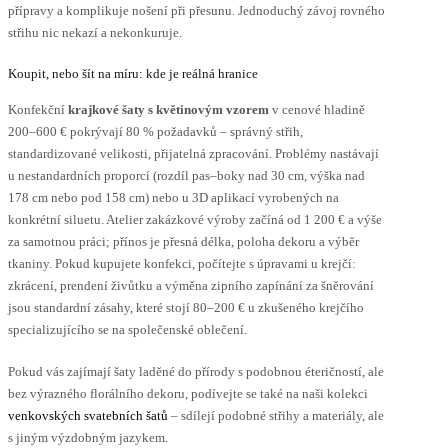
přípravy a komplikuje nošení při přesunu. Jednoduchý závoj rovného
střihu nic nekazí a nekonkuruje.
Koupit, nebo šít na míru: kde je reálná hranice
Konfekční
krajkové šaty s květinovým vzorem
v cenové hladině
200–600 € pokrývají 80 % požadavků – správný střih,
standardizované velikosti, přijatelná zpracování. Problémy nastávají
u nestandardních proporcí (rozdíl pas–boky nad 30 cm, výška nad
178 cm nebo pod 158 cm) nebo u 3D aplikací vyrobených na
konkrétní siluetu. Atelier zakázkové výroby začíná od 1 200 € a výše
za samotnou práci; přínos je přesná délka, poloha dekoru a výběr
tkaniny. Pokud kupujete konfekci, počítejte s úpravami u krejčí:
zkrácení, prendení živůtku a výměna zipního zapínání za šněrování
jsou standardní zásahy, které stojí 80–200 € u zkušeného krejčího
specializujícího se na společenské oblečení.
Pokud vás zajímají šaty laděné do přírody s podobnou éteričností, ale
bez výrazného florálního dekoru, podívejte se také na naši kolekci
venkovských svatebních šatů
– sdílejí podobné střihy a materiály, ale
s jiným výzdobným jazykem.