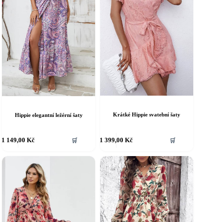
Krátké Hippie svatební šaty
Hippie elegantní ležérní šaty
ento
Tento
1 149,00
Kč
1 399,00
Kč
🛒
🛒
rodukt
produkt
á
má
íce
více
riant.
variant.
ožnosti
Možnosti
e
lze
ybrat
vybrat
a
na
tránce
stránce