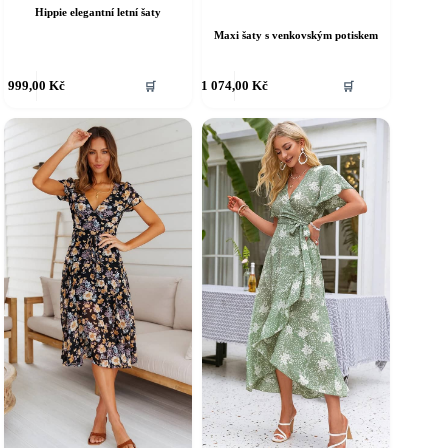
Hippie elegantní letní šaty
Maxi šaty s venkovským potiskem
ento
Tento
999,00
Kč
1 074,00
Kč
🛒
🛒
rodukt
produkt
á
má
íce
více
riant.
variant.
ožnosti
Možnosti
e
lze
ybrat
vybrat
a
na
tránce
stránce
roduktu
produktu