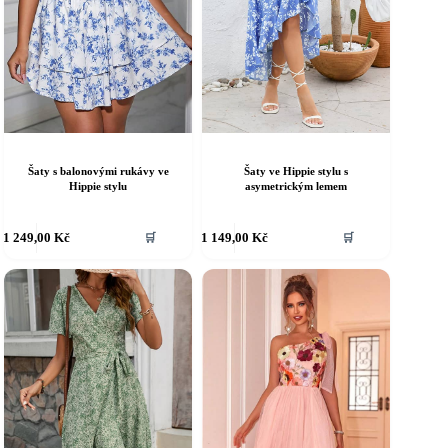
Šaty s balonovými rukávy ve
Šaty ve Hippie stylu s
Hippie stylu
asymetrickým lemem
ento
Tento
1 249,00
Kč
1 149,00
Kč
🛒
🛒
rodukt
produkt
á
má
íce
více
riant.
variant.
ožnosti
Možnosti
e
lze
ybrat
vybrat
a
na
tránce
stránce
roduktu
produktu