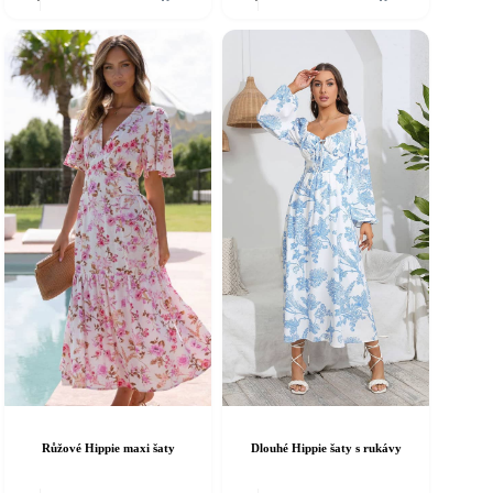
á
má
íce
více
riant.
variant.
ožnosti
Možnosti
e
lze
ybrat
vybrat
a
na
tránce
stránce
roduktu
produktu
Růžové Hippie maxi šaty
Dlouhé Hippie šaty s rukávy
ento
Tento