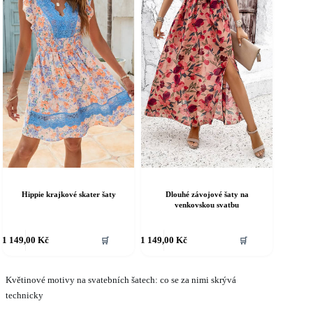
tránce
stránce
roduktu
produktu
Hippie krajkové skater šaty
Dlouhé závojové šaty na
venkovskou svatbu
ento
Tento
1 149,00
Kč
1 149,00
Kč
🛒
🛒
rodukt
produkt
á
má
íce
více
riant.
Květinové motivy na svatebních šatech: co se za nimi skrývá
variant.
ožnosti
Možnosti
technicky
e
lze