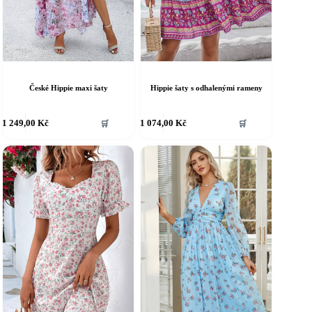
České Hippie maxi šaty
Hippie šaty s odhalenými rameny
ento
Tento
1 249,00
Kč
1 074,00
Kč
🛒
🛒
rodukt
produkt
á
má
íce
více
riant.
variant.
ožnosti
Možnosti
e
lze
ybrat
vybrat
a
na
tránce
stránce
roduktu
produktu