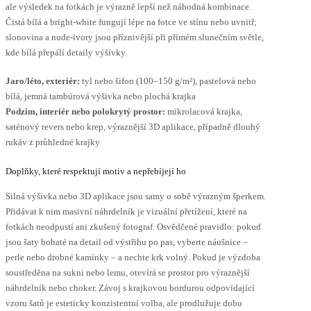
ale výsledek na fotkách je výrazně lepší než náhodná kombinace.
Čistá bílá a bright-white fungují lépe na fotce ve stínu nebo uvnitř;
slonovina a nude-ivory jsou příznivější při přímém slunečním světle,
kde bílá přepálí detaily výšivky.
Jaro/léto, exteriér:
tyl nebo šifon (100–150 g/m²), pastelová nebo
bílá, jemná tambúrová výšivka nebo plochá krajka
Podzim, interiér nebo polokrytý prostor:
mikrolacová krajka,
saténový revers nebo krep, výraznější 3D aplikace, případně dlouhý
rukáv z průhledné krajky
Doplňky, které respektují motiv a nepřebíjejí ho
Silná výšivka nebo 3D aplikace jsou samy o sobě výrazným šperkem.
Přidávat k nim masivní náhrdelník je vizuální přetížení, které na
fotkách neodpustí ani zkušený fotograf. Osvědčené pravidlo: pokud
jsou šaty bohaté na detail od výstřihu po pas, vyberte náušnice –
perle nebo drobné kamínky – a nechte krk volný. Pokud je výzdoba
soustředěna na sukni nebo lemu, otevírá se prostor pro výraznější
náhrdelník nebo choker. Závoj s krajkovou bordurou odpovídající
vzoru šatů je esteticky konzistentní volba, ale prodlužuje dobu