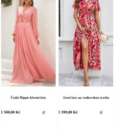
Jarní šaty na venkovskou svatbu
České Hippie křestní šaty
ento
Tento
1 500,00
Kč
1 399,00
Kč
🛒
🛒
rodukt
produkt
á
má
íce
více
riant.
variant.