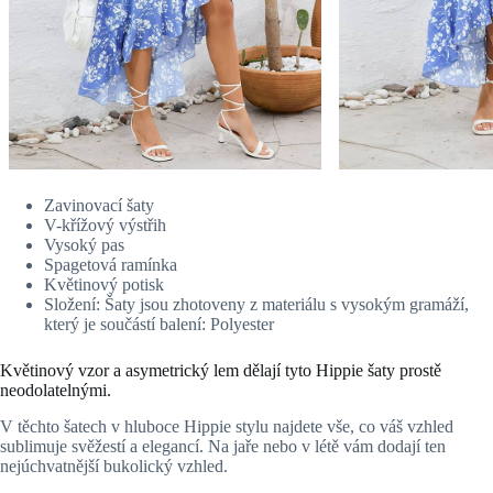
Zavinovací šaty
V-křížový výstřih
Vysoký pas
Spagetová ramínka
Květinový potisk
Složení: Šaty jsou zhotoveny z materiálu s vysokým gramáží,
který je součástí balení: Polyester
Květinový vzor a asymetrický lem dělají tyto Hippie šaty prostě
neodolatelnými.
V těchto šatech v hluboce Hippie stylu najdete vše, co váš vzhled
sublimuje svěžestí a elegancí. Na jaře nebo v létě vám dodají ten
nejúchvatnější bukolický vzhled.