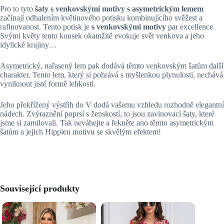
Pro to tyto
šaty s venkovskými motivy s asymetrickým lemem
začínají odhalením květinového potisku kombinujícího svěžest a
rafinovanost. Tento potisk je
s venkovskými motivy
par excellence.
Svými květy tento kousek okamžitě evokuje svět venkova a jeho
idylické krajiny…
Asymetrický, nařasený lem pak dodává těmto venkovským šatům další
charakter. Tento lem, který si pohrává s myšlenkou plynulosti, nechává
vyniknout jisté formě lehkosti.
Jeho překřížený výstřih do V dodá vašemu vzhledu rozhodně elegantní
nádech. Zvýraznění poprsí s ženskostí, to jsou zavinovací šaty, které
jsme si zamilovali. Tak neváhejte a řekněte ano těmto asymetrickým
šatům a jejich Hippieu motivu se skvělým efektem!
Související produkty