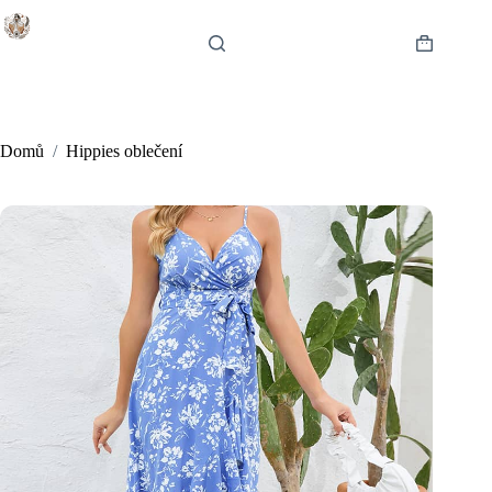
Skip
to
content
Shopping
cart
Domů
/
Hippies oblečení