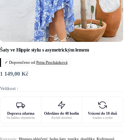
Šaty ve Hippie stylu s asymetrickým lemem
✓ Doporučeno od
Petra Procházková
1 149,00
Kč
Velikost :
Doprava zdarma
Odesláno do 48 hodin
Vrácení do 10 dnů
Na každou objednávku
Rychlé doručení
Snadno a rychle
Kategorie:
Hippies oblečení: boho šaty, tuniky, doplňky
,
Květinové