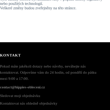
nebo použitých technologií.
Veškeré změny budou zveřejněny na této stránce.
KONTAKT
Pokud máte jakékoli dotazy nebo návrhy, neváhejte nás
kontaktovat. Odpovíme vám do 24 hodin, od pondělí do pátku
mezi 9:00 a 17:00.
contact@hippies-obleceni.cz
Sledovat moji objednávku
Kontaktovat nás ohledně objednávky