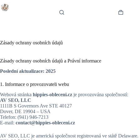
Skip
to
content
Shopping
cart
Zásady ochrany osobních údajů
Zásady ochrany osobních údajů a Právní informace
Poslední aktualizace: 2025
1. Informace o provozovateli webu
Webová stránka
hippies-obleceni.cz
je provozována společností:
AV SEO, LLC
1111B S Governors Ave STE 40127
Dover, DE 19904 – USA
Telefon: (941) 946-7213
E-mail:
contact@hippies-obleceni.cz
AV SEO, LLC je americká společnost registrovaná ve státě Delaware.