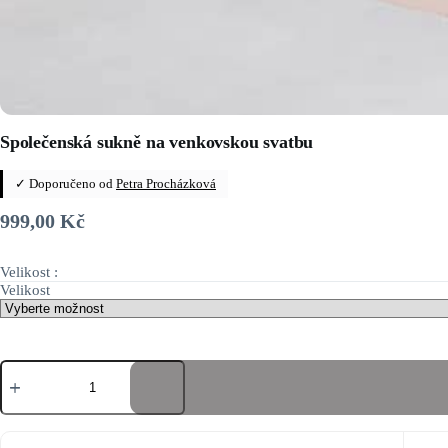
Společenská sukně na venkovskou svatbu
✓ Doporučeno od
Petra Procházková
999,00
Kč
Velikost :
Velikost
Společenská
sukně
na
venkovskou
svatbu