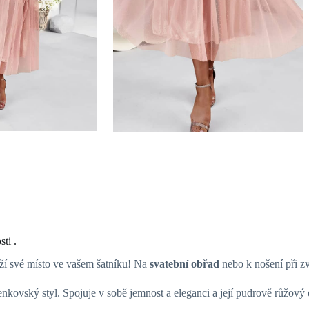
ti .
ouží své místo ve vašem šatníku! Na
svatební obřad
nebo k nošení při zv
í venkovský styl. Spojuje v sobě jemnost a eleganci a její pudrově růžov