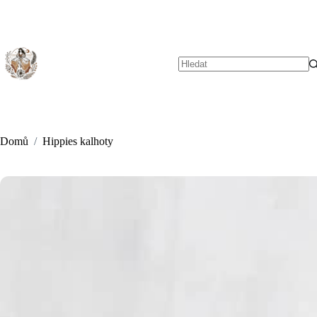
Skip
to
content
No
results
Domů
/
Hippies kalhoty