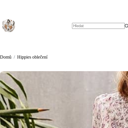
Skip
to
content
No
results
Domů
/
Hippies oblečení