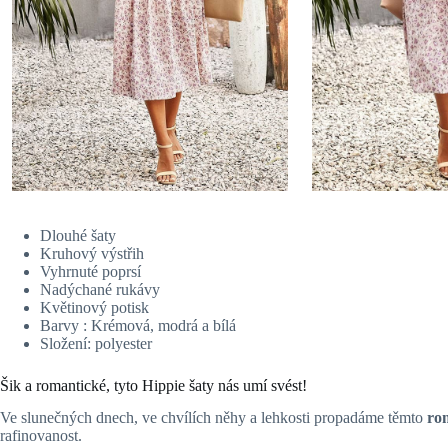
Dlouhé šaty
Kruhový výstřih
Vyhrnuté poprsí
Nadýchané rukávy
Květinový potisk
Barvy : Krémová, modrá a bílá
Složení: polyester
Šik a romantické, tyto Hippie šaty nás umí svést!
Ve slunečných dnech, ve chvílích něhy a lehkosti propadáme těmto
ro
rafinovanost.