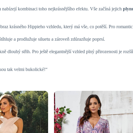
 nabízejí kombinaci toho nejkrásnějšího efektu. Vše začíná jejich
plyn
raz krásného Hippieho vzhledu, který má vše, co potěší. Pro romantic
štíhluje a prodlužuje siluetu a zároveň zdůrazňuje poprsí.
kně dlouhý střih. Pro ještě elegantnější vzhled plný přirozenosti je ro
 jsou tak velmi bukolické!“