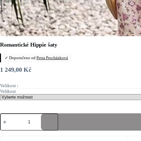
Romantické Hippie šaty
✓ Doporučeno od
Petra Procházková
1 249,00
Kč
Velikost :
Velikost
Romantické
Hippie
šaty
množství