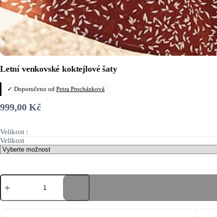
Letní venkovské koktejlové šaty
✓ Doporučeno od
Petra Procházková
999,00
Kč
Velikost :
Velikost
Letní
venkovské
koktejlové
šaty
množství