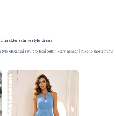
charakter šatů ve stylu dressy
.
to elegantní šaty pro letní outfit, který nenechá nikoho lhostejným!