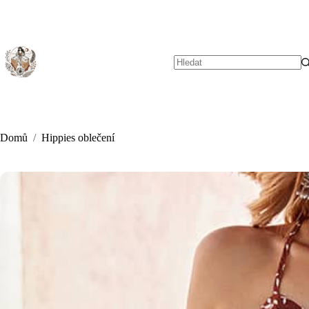
Skip
to
content
No
results
Domů
/
Hippies oblečení