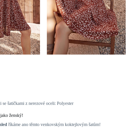
se šatičkami z nerezové oceli: Polyester
í jako ženský!
hled
říkáme ano těmto venkovským koktejlovým šatům!