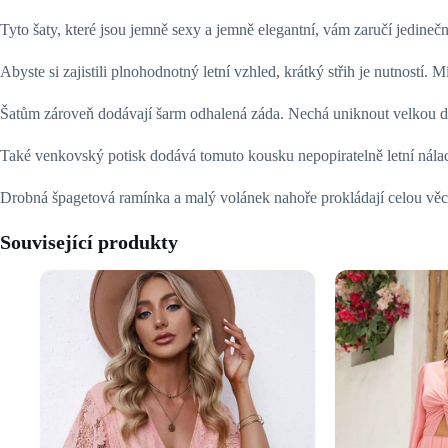
Tyto šaty, které jsou jemně sexy a jemně elegantní, vám zaručí jedineč
Abyste si zajistili plnohodnotný letní vzhled, krátký střih je nutností. 
Šatům zároveň dodávají šarm odhalená záda. Nechá uniknout velkou dá
Také venkovský potisk dodává tomuto kousku nepopiratelně letní náladu
Drobná špagetová ramínka a malý volánek nahoře prokládají celou věc h
Související produkty