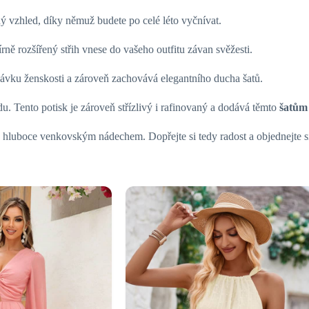
ný vzhled, díky němuž budete po celé léto vyčnívat.
Mírně rozšířený střih vnese do vašeho outfitu závan svěžesti.
vku ženskosti a zároveň zachovává elegantního ducha šatů.
. Tento potisk je zároveň střízlivý i rafinovaný a dodává těmto
šatům 
luboce venkovským nádechem. Dopřejte si tedy radost a objednejte si ty