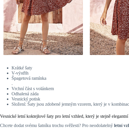
Krátké šaty
V-výstřih
Špagetová ramínka
.
Vrchní část s volánkem
Odhalená záda
Vesnický potisk
Složení: Šaty jsou zdobené jemným vzorem, který je v kombinaci 
Vesnické letní koktejlové šaty pro letní vzhled, který je stejně elegantn
Chcete dodat svému šatníku trochu svěžesti? Pro neodolatelný
letní vz