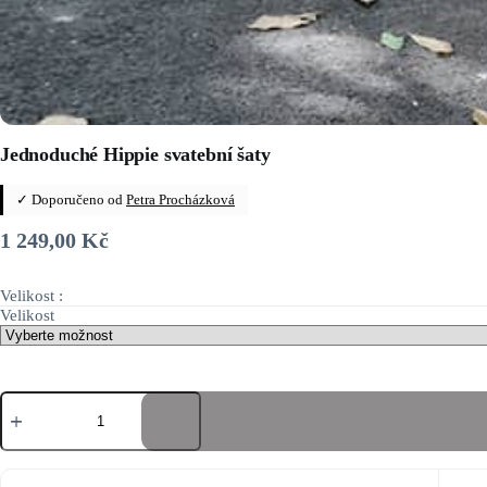
Jednoduché Hippie svatební šaty
✓ Doporučeno od
Petra Procházková
1 249,00
Kč
Velikost :
Velikost
Jednoduché
Hippie
svatební
šaty
množství