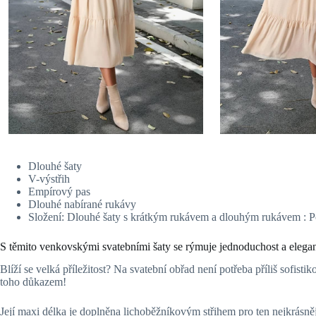
Dlouhé šaty
V-výstřih
Empírový pas
Dlouhé nabírané rukávy
Složení: Dlouhé šaty s krátkým rukávem a dlouhým rukávem : P
S těmito venkovskými svatebními šaty se rýmuje jednoduchost a elega
Blíží se velká příležitost? Na svatební obřad není potřeba příliš sofist
toho důkazem!
Její maxi délka je doplněna lichoběžníkovým střihem pro ten nejkrásnějš