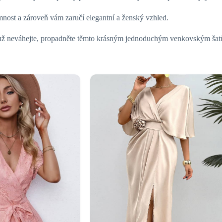
mnost a zároveň vám zaručí elegantní a ženský vzhled.
 už neváhejte, propadněte těmto krásným jednoduchým venkovským šatům