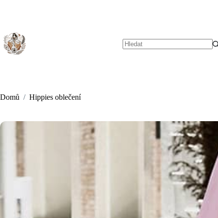
Skip
to
content
No
results
Domů
/
Hippies oblečení