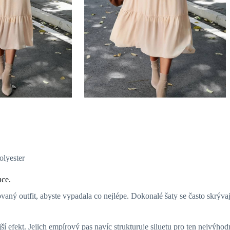
olyester
nce.
ikovaný outfit, abyste vypadala co nejlépe. Dokonalé šaty se často skrýva
í efekt. Jejich empírový pas navíc strukturuje siluetu pro ten nejvýhod