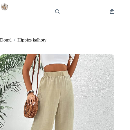
Skip
to
content
Shopping
cart
Domů
/
Hippies kalhoty