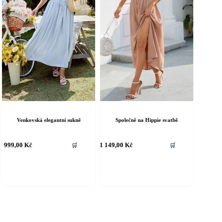
Venkovská elegantní sukně
Společně na Hippie svatbě
ento
Tento
999,00
Kč
1 149,00
Kč
🛒
🛒
rodukt
produkt
á
má
íce
více
riant.
variant.
ožnosti
Možnosti
e
lze
ybrat
vybrat
a
na
tránce
stránce