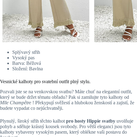
Splývavý střih
Vysoký pas
Barva: Béžová
Složení: Bavlna
Vesnické kalhoty pro svatební outfit plný stylu.
Pozvali jste se na venkovskou svatbu? Máte chuť na elegantní outfit,
který se bude držet tématu obřadu? Pak si zamilujte tyto kalhoty od
Mlle Champêtre
! Překypují svěžestí a hlubokou ženskostí a zajistí, že
budete vypadat co nejúchvatněji.
Plynulý, široký střih těchto kalhot
pro hosty Hippie svatby
uvolňuje
pohyb a sděluje krásný kousek svobody. Pro větší eleganci jsou tyto
kalhoty vybaveny vysokým pasem, který oblékne vaši postavu do