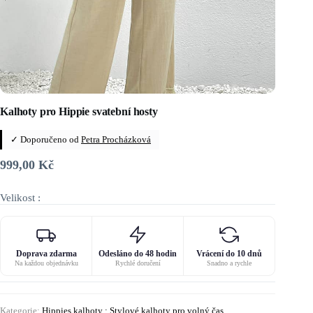
Kalhoty pro Hippie svatební hosty
✓ Doporučeno od
Petra Procházková
999,00
Kč
Velikost :
Doprava zdarma
Odesláno do 48 hodin
Vrácení do 10 dnů
Na každou objednávku
Rychlé doručení
Snadno a rychle
Kategorie:
Hippies kalhoty : Stylové kalhoty pro volný čas