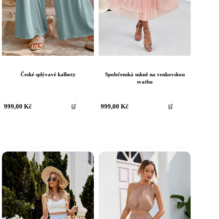
České splývavé kalhoty
Společenská sukně na venkovskou
svatbu
ento
Tento
999,00
Kč
999,00
Kč
🛒
🛒
rodukt
produkt
á
má
íce
více
riant.
variant.
ožnosti
Možnosti
e
lze
ybrat
vybrat
a
na
tránce
stránce
roduktu
produktu